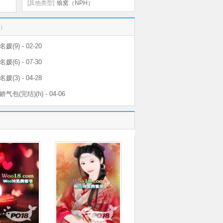
SC）
[其他类型]
狼窝（NPH）
。）
(9) - 02-20
(6) - 07-30
(3) - 04-28
包(完结)(h) - 04-06