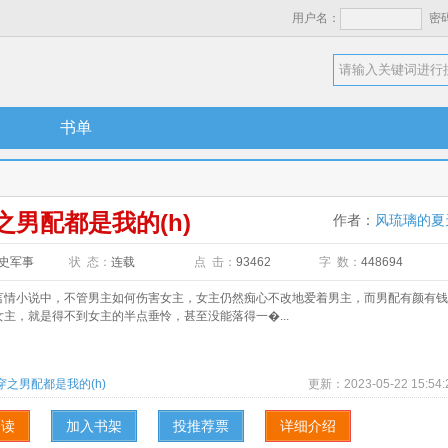
用户名：
密
书单
之男配都是我的(h)
作者：
风琉璃的夏
史军事
状 态：
连载
点 击：
93462
字 数：
448694
小说中，不管男主如何伤害女主，女主仍然痴心不改地爱着男主，而男配有颜有钱
主，就是得不到女主的半点垂怜，甚至没能落得一�...
穿之男配都是我的(h)
更新：
2023-05-22 15:54:
阅读
加入书架
投推荐票
详细介绍