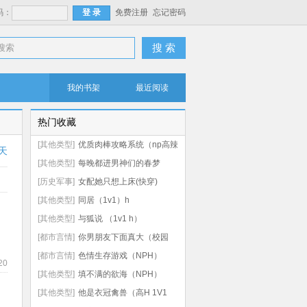
码：
免费注册
忘记密码
搜 索
我的书架
最近阅读
热门收藏
[其他类型]
优质肉棒攻略系统（np高辣
天
文）
[其他类型]
每晚都进男神们的春梦
（NPH）
[历史军事]
女配她只想上床(快穿)
[其他类型]
同居（1v1）h
[其他类型]
与狐说 （1v1 h）
[都市言情]
你男朋友下面真大（校园
np 高h）
[都市言情]
色情生存游戏（NPH）
20
[其他类型]
填不满的欲海（NPH）
[其他类型]
他是衣冠禽兽（高H 1V1