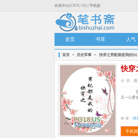
收藏本站(CRTL+D) |
手机版
首页
书库
人气
首页
>
历史军事
>
快穿之男配都是我的(h)
快穿
分 类：
历
言情
又一心爱女
标 签：
快
手机