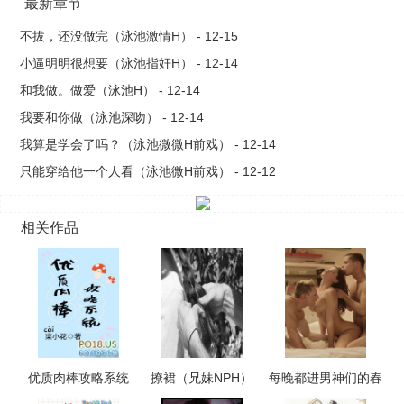
我要摸你。我要亲你。我要和你做。直到俩人关系越来越奇
最新章节
怪……林寒星觉得自己好不称职。道不清也说不明白，直到慢慢
不拔，还没做完（泳池激情H） - 12-15
沉溺又害怕胆怯。1V1 SC BG HE剧情po很内向敏感乖乖女VS冷
小逼明明很想要（泳池指奸H） - 12-14
野性直强硬男不会弃坑！
和我做。做爱（泳池H） - 12-14
我要和你做（泳池深吻） - 12-14
我算是学会了吗？（泳池微微H前戏） - 12-14
只能穿给他一个人看（泳池微H前戏） - 12-12
相关作品
优质肉棒攻略系统
撩裙（兄妹NPH）
每晚都进男神们的春
（np高辣文）
梦（NPH）