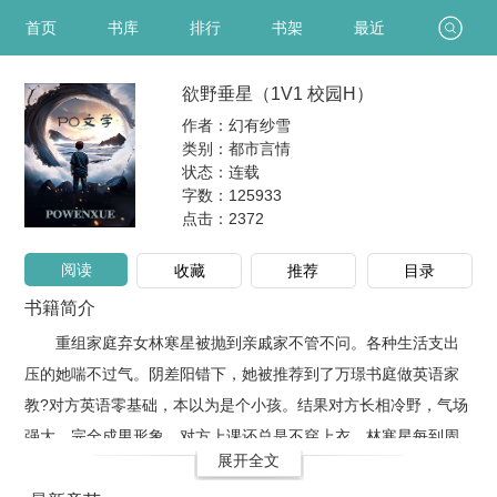
首页
书库
排行
书架
最近
欲野垂星（1V1 校园H）
作者：幻有纱雪
类别：都市言情
状态：连载
字数：125933
点击：
2372
阅读
收藏
推荐
目录
书籍简介
重组家庭弃女林寒星被抛到亲戚家不管不问。各种生活支出
压的她喘不过气。阴差阳错下，她被推荐到了万璟书庭做英语家
教?对方英语零基础，本以为是个小孩。结果对方长相冷野，气场
强大，完全成男形象。对方上课还总是不穿上衣。林寒星每到周
展开全文
末害怕胆怯甚至还会很……羞耻。对方总索要一些莫名的奖励。