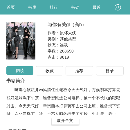
首页
书库
排行
书架
最近
与你有关gl（高h）
作者：鼠杯大侠
类别：其他类型
状态：连载
字数：208650
点击：
9819
阅读
收藏
推荐
目录
书籍简介
嘴毒心软法务vs风情任性老板今天天气好，万俟朗本打算去
找好姐妹喝下午茶，谁曾想刚进公司电梯，被一个不长眼的狠狠
肘击。今天天气好，幸恩西本打算骑车去公司上班，谁曾想下班
时，在公司楼下，被一个不长眼的撞歪了车轮。先走肾，后走
展开全文
心。