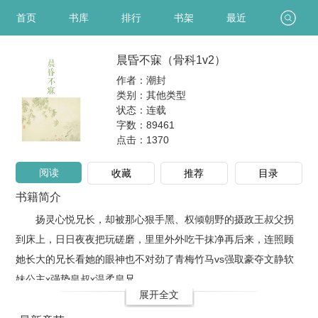
首页
书库
排行
书架
最近
晨昏不寐（骨科1v2）
作者：潮封
类别：其他类型
状态：连载
字数：89461
点击：
1370
阅读
收藏
推荐
目录
书籍简介
扬灵心悦兄长，却被那心狠手黑、权倾朝野的摄政王叔父拐
到床上，日日夜夜把玩磋磨，里里外外吃干抹净再后来，连照顾
她长大的兄长看她的眼神也不对劲了青梅竹马vs强取豪夺文静软
妹公主x强势皇叔x温柔皇兄
展开全文