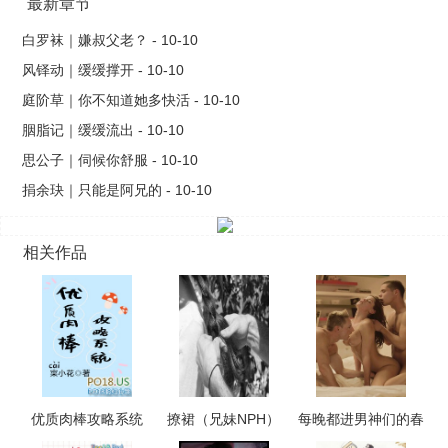
最新章节
白罗袜｜嫌叔父老？ - 10-10
风铎动｜缓缓撑开 - 10-10
庭阶草｜你不知道她多快活 - 10-10
胭脂记｜缓缓流出 - 10-10
思公子｜伺候你舒服 - 10-10
捐余玦｜只能是阿兄的 - 10-10
相关作品
优质肉棒攻略系统
撩裙（兄妹NPH）
每晚都进男神们的春
（np高辣文）
梦（NPH）