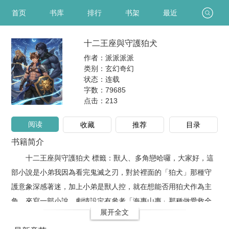
首页
书库
排行
书架
最近
十二王座與守護狛犬
作者：派派派派
类别：玄幻奇幻
状态：连载
字数：79685
点击：
213
阅读
收藏
推荐
目录
书籍简介
十二王座與守護狛犬 標籤：獸人、多角戀哈囉，大家好，這
部小說是小弟我因為看完鬼滅之刃，對於裡面的「狛犬」那種守
護意象深感著迷，加上小弟是獸人控，就在想能否用狛犬作為主
角，來寫一部小說。劇情設定有參考「海專山專」那種做愛救全
展开全文
世界的核心，讓多角戀、多角性愛成為具有史詩色彩的故事。以