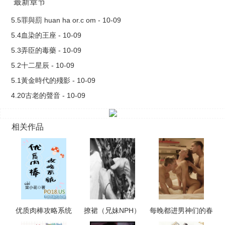
下幾點注意事項1.雖然有Ｈ段落，但整部作品還是以冒險為主要
最新章节
基調，而且我希望讓故事設定完整一點，第一卷主要呈現世界
5.5罪與罰 huan ha or.c om - 10-09
觀，於第一卷末尾，才正式進入整部作品的核心，也就是多角戀
5.4血染的王座 - 10-09
情、與多人性愛。2.本人偏愛鯊魚，所以偏心一開始就有兩隻鯊
5.3弄臣的毒藥 - 10-09
魚在主角旁邊，然後第一卷主要幾乎都是與其中一隻鯊魚的戀
5.2十二星辰 - 10-09
情，目前攻略角色共有五隻，兩隻鯊魚、一隻豹、一隻狼，性格
5.1黃金時代的殘影 - 10-09
與床上互動皆不同，大家可以留言敲碗希望後續角色是什麼種族
4.20古老的聲音 - 10-09
與互動3.作品中的劇情、台詞是我的原創想法，但呈現與文筆烘
托，則是ＡＩ完成，所以會有ＡＩ味，在意的話不要看。4.由於
相关作品
本人是受，因此攻略角色都是攻，我寫起來比較有感覺，但這是
目前拉，畢竟有12個名額可以慢慢寫，所以這部分未來可能視大
家的回饋改變
优质肉棒攻略系统
撩裙（兄妹NPH）
每晚都进男神们的春
（np高辣文）
梦（NPH）