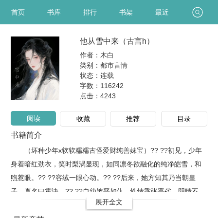
首页
书库
排行
书架
最近
他从雪中来（古言h）
作者：木白
类别：都市言情
状态：连载
字数：116242
点击：
4243
阅读
收藏
推荐
目录
书籍简介
（坏种少年x软软糯糯古怪爱财纯善妹宝）?? ??初见，少年
身着暗红劲衣，笑时梨涡显现，如同凛冬欲融化的纯净皑雪，和
煦惹眼。?? ??容绒一眼心动。?? ??后来，她方知其乃当朝皇
子，真名曰霍诀。?? ??自幼嫉恶如仇，性情乖张恶劣，阴晴不
展开全文
定。? ? ?她死去的好友皆为他所害，天罗地网，处处有他为她编