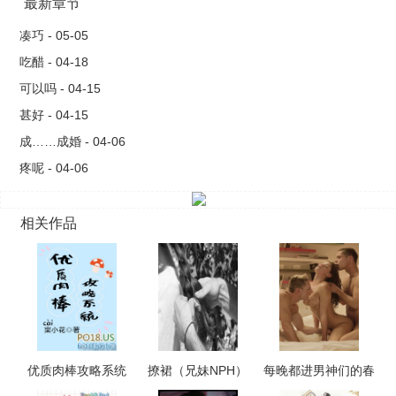
织的牢笼。?? ??他的爱过于极端，极端到不舍杀她时，夜里将她
最新章节
弄到崩溃，哭着叫着求他。?? ??世间真有恶鬼，恶鬼即在身
凑巧 - 05-05
侧。? ? ?-?? ??再后来，容绒逃到相隔千里的北凛，开了一间木
吃醋 - 04-18
雕商铺。?? ??那年，北凛大雪纷飞，容绒正在铺子里教陌生男子
可以吗 - 04-15
雕刻。?? ??转眼间看到站在屋外的霍诀，周身冷冽，死死凝视着
甚好 - 04-15
她。
成……成婚 - 04-06
疼呢 - 04-06
相关作品
优质肉棒攻略系统
撩裙（兄妹NPH）
每晚都进男神们的春
（np高辣文）
梦（NPH）