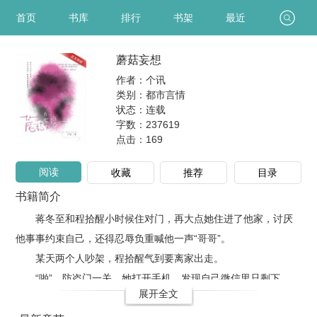
首页
书库
排行
书架
最近
蘑菇妄想
作者：个讯
类别：都市言情
状态：连载
字数：237619
点击：
169
阅读
收藏
推荐
目录
书籍简介
蒋冬至和程拾醒小时候住对门，再大点她住进了他家，讨厌
他事事约束自己，还得忍辱负重喊他一声“哥哥”。
某天两个人吵架，程拾醒气到要离家出走。
“啪”，防盗门一关，她打开手机，发现自己微信里只剩下..
展开全文