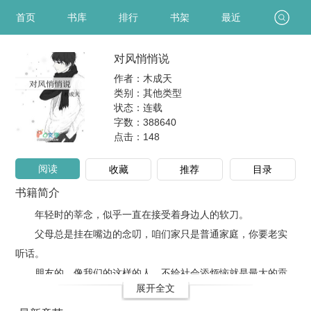
首页
书库
排行
书架
最近
对风悄悄说
作者：木成天
类别：其他类型
状态：连载
字数：388640
点击：
148
阅读
收藏
推荐
目录
书籍简介
年轻时的莘念，似乎一直在接受着身边人的软刀。
父母总是挂在嘴边的念叨，咱们家只是普通家庭，你要老实
听话。
朋友的，像我们的这样的人，不给社会添烦恼就是最大的贡
展开全文
献。