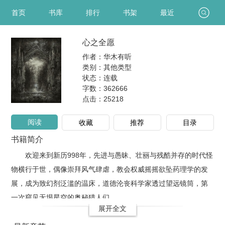
首页
书库
排行
书架
最近
心之全愿
作者：华木有听
类别：其他类型
状态：连载
字数：362666
点击：
25218
阅读
收藏
推荐
目录
书籍简介
欢迎来到新历998年，先进与愚昧、壮丽与残酷并存的时代怪
物横行于世，偶像崇拜风气肆虐，教会权威摇摇欲坠药理学的发
展，成为致幻剂泛滥的温床，道德沦丧科学家透过望远镜筒，第
一次窥见无垠星空的奥秘猎人们..
展开全文