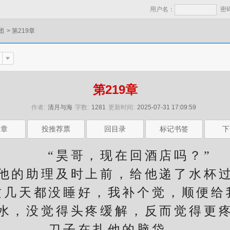
用户名：
密
团
>
第219章
第219章
作者:
清月与海
字数:
1281
更新时间:
2025-07-31 17:09:59
一章
投推荐票
回目录
标记书签
下
“昊哥，现在回酒店吗？”
助理及时上前，给他递了水杯过
天都没睡好，我补个觉，顺便给
，没觉得头疼缓解，反而觉得更疼
刀子在扎他的脑袋。