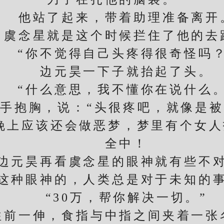
他站了起来，带着助理准备离开
念星就是这个时候拦住了他的去
“你不觉得自己头疼得很奇怪吗？
边元昊一下子就抬起了头。
“什么意思，我不懂你在说什么。
抱胸，说：“头很疼吧，就像是被
晚上应该还会做恶梦，梦里有个女人
全中！
昊再看虞念星的眼神就有些不对
种眼神的，人类总是对于未知的事
“30万，帮你解决一切。”
一伸，食指与中指之间夹着一张