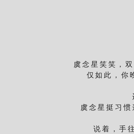
虞
虞念星笑笑，双手
仅如此，你
边元
虞念星挺习惯这
说着，手往前