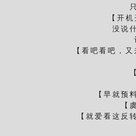
【开机开
没说什么
评论
【看吧看吧，又来
【昊
【早就预料到
【虞念
【就爱看这反转的