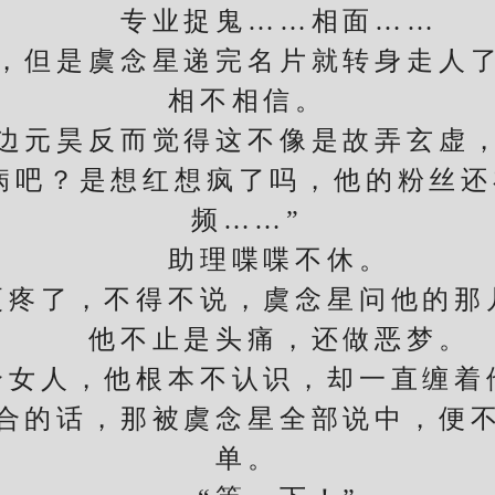
专业捉鬼……相面……
但是虞念星递完名片就转身走人了
相不相信。
元昊反而觉得这不像是故弄玄虚，
吧？是想红想疯了吗，他的粉丝还在
频……”
助理喋喋不休。
了，不得不说，虞念星问他的那
他不止是头痛，还做恶梦。
人，他根本不认识，却一直缠着
的话，那被虞念星全部说中，便不
单。