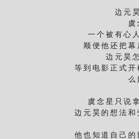
边元昊没
虞念
一个被有心人弄
顺便他还把幕后
边元昊怎么
等到电影正式开机
么
私
虞念星只说拿人
边元昊的想法和旁
他也知道自己的部