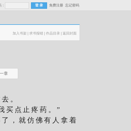
码：
免费注册
忘记密码
加入书架
|
求书报错
|
作品目录
|
返回封面
一章
去。
我买点止疼药。”
了，就仿佛有人拿着