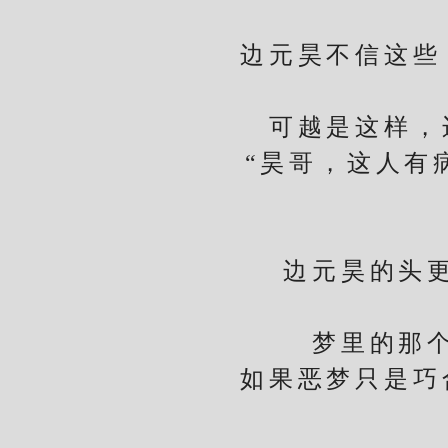
边元昊不信这些，
可越是这样，边
“昊哥，这人有病
边元昊的头更疼
梦里的那个女
如果恶梦只是巧合