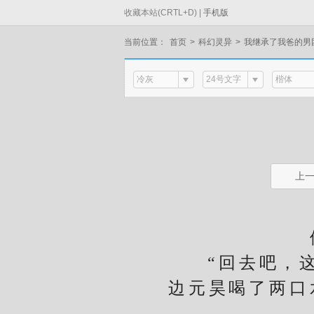
收藏本站(CRTL+D) |
手机版
当前位置：
首页
>
科幻灵异
>
我继承了我爸的男
冷灰
24号文字
楷体
上
他的
“回去吧，这几
边元昊喝了两口水