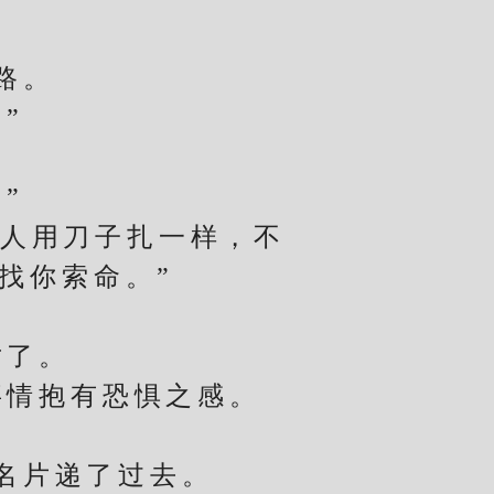
。
路。
”
”
人用刀子扎一样，不
找你索命。”
了。
情抱有恐惧之感。
名片递了过去。