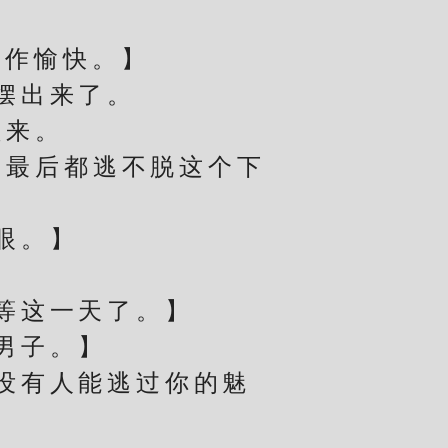
。
作愉快。】
摆出来了。
来。
最后都逃不脱这个下
眼。】
】
等这一天了。】
男子。】
没有人能逃过你的魅