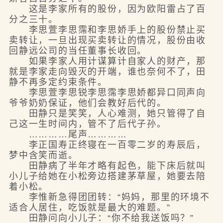
这是李家所有的股份，因为欧阳雷占了百
分之三十。
李思萱李思霈和李思娇手上的股份禁止买
卖转让，一旦出现买卖转让的情况，股份由收
回静远公司的当任董事长收回。
如果李家人用计谋算计自家人的财产，那
就是李家走向毁灭的开端，谁也奈何不了，田
静不再多定约束条件。
李思萱李思锐李思霈李思娇都异口同声向
爷爷奶奶保证，他们会教好后代的。
田静只是笑笑，人心难测，她只管得了自
己这一生时间内，管不了后代子孙。
…………尾声…………
李正国寿正终寝在一百零二岁的寿辰后，
梦中含笑而逝。
田静病了半年才略有起色，能下床后就叫
小儿子给她在小松旁边搭建茅草屋，她要去陪
着小松。
李惟新急得团团转：“妈妈，那里的环境不
适合人居住，吃饭就是最大的难题。”
田静问向小儿子：“你不给我送饭吗？”