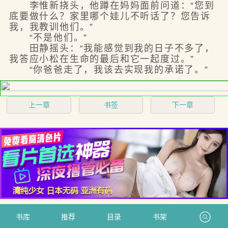
李惟新挠头，他蹲在妈妈面前问道：“您到
底要做什么？家里哪个娃儿不听话了？您告诉
我，我教训他们。”
“不是他们。”
田静摇头：“我能感觉到我的日子不多了，
我答应小松在生命的最后和它一起度过。”
“你爸爸走了，我该去实现我的承诺了。”
上一章
书签
下一章
书库
推荐
目录
书架