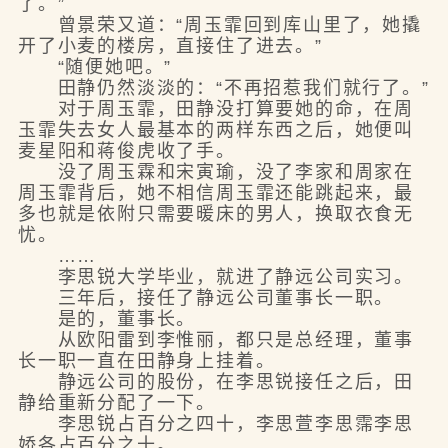
了。”
曾景荣又道：“周玉霏回到库山里了，她撬
开了小麦的楼房，直接住了进去。”
“随便她吧。”
田静仍然淡淡的：“不再招惹我们就行了。”
对于周玉霏，田静没打算要她的命，在周
玉霏失去女人最基本的两样东西之后，她便叫
麦星阳和蒋俊虎收了手。
没了周玉霖和宋寅瑜，没了李家和周家在
周玉霏背后，她不相信周玉霏还能跳起来，最
多也就是依附只需要暖床的男人，换取衣食无
忧。
……
李思锐大学毕业，就进了静远公司实习。
三年后，接任了静远公司董事长一职。
是的，董事长。
从欧阳雷到李惟丽，都只是总经理，董事
长一职一直在田静身上挂着。
静远公司的股份，在李思锐接任之后，田
静给重新分配了一下。
李思锐占百分之四十，李思萱李思霈李思
娇各占百分之十。