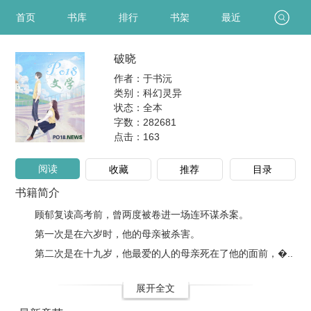
首页
书库
排行
书架
最近
破晓
作者：于书沅
类别：科幻灵异
状态：全本
字数：282681
点击：
163
阅读
收藏
推荐
目录
书籍简介
顾郁复读高考前，曾两度被卷进一场连环谋杀案。
第一次是在六岁时，他的母亲被杀害。
第二次是在十九岁，他最爱的人的母亲死在了他的面前，�..
展开全文