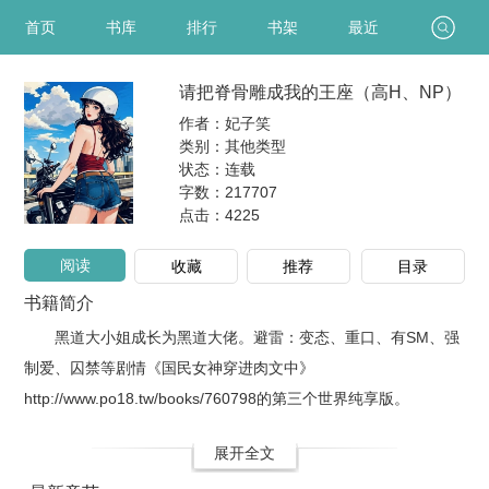
首页
书库
排行
书架
最近
请把脊骨雕成我的王座（高H、NP）
作者：妃子笑
类别：其他类型
状态：连载
字数：217707
点击：
4225
阅读
收藏
推荐
目录
书籍简介
黑道大小姐成长为黑道大佬。避雷：变态、重口、有SM、强
制爱、囚禁等剧情《国民女神穿进肉文中》
http://www.po18.tw/books/760798的第三个世界纯享版。
展开全文