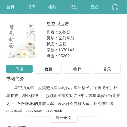
首页
书库
排行
书架
最近
星空职业者
作者：文抄公
类别：玄幻奇幻
状态：连载
字数：1676143
点击：
95262
阅读
收藏
推荐
目录
书籍简介
星空历元年，人类进入星际时代，星际移民、宇宙飞船、外
星眷族、域外邪神……接踵而至星空历717年，方星望着宇宙背景
之下，密密麻麻的异族大军，表示什么异族大军、什么修仙者、
什么触手、什么密教、什么邪神，..
展开全文