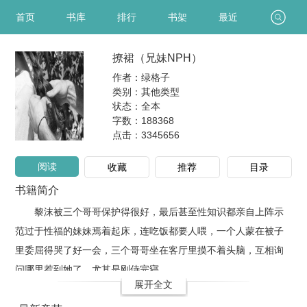
首页
书库
排行
书架
最近
撩裙（兄妹NPH）
作者：绿格子
类别：其他类型
状态：全本
字数：188368
点击：
3345656
阅读
收藏
推荐
目录
书籍简介
黎沫被三个哥哥保护得很好，最后甚至性知识都亲自上阵示
范过于性福的妹妹焉着起床，连吃饭都要人喂，一个人蒙在被子
里委屈得哭了好一会，三个哥哥坐在客厅里摸不着头脑，互相询
问哪里惹到她了，尤其是刚侍完寝..
展开全文