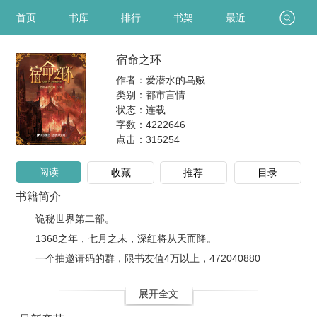
首页
书库
排行
书架
最近
宿命之环
作者：爱潜水的乌贼
类别：都市言情
状态：连载
字数：4222646
点击：
315254
阅读
收藏
推荐
目录
书籍简介
诡秘世界第二部。
1368之年，七月之末，深红将从天而降。
一个抽邀请码的群，限书友值4万以上，472040880
展开全文