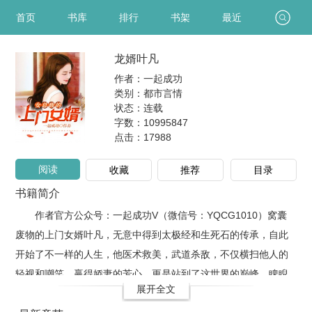
首页
书库
排行
书架
最近
龙婿叶凡
作者：一起成功
类别：都市言情
状态：连载
字数：10995847
点击：
17988
阅读
收藏
推荐
目录
书籍简介
作者官方公众号：一起成功V（微信号：YQCG1010）窝囊
废物的上门女婿叶凡，无意中得到太极经和生死石的传承，自此
开始了不一样的人生，他医术救美，武道杀敌，不仅横扫他人的
轻视和嘲笑，赢得娇妻的芳心，更是站到了这世界的巅峰，睥睨
展开全文
天下。