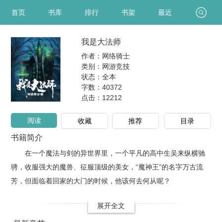
首页
书库
排行
书架
最近
我是大法师
作者：网络骑士
类别：网游竞技
状态：全本
字数：40372
点击：
12212
阅读
收藏
推荐
目录
书籍简介
在一个魔法与剑的异世界里，一个平凡的高中生吴来纵横驰
骋，收服强大的魔兽、征服顶级的美女，“魔神王”的名字万古流
芳，但面临着回家的大门的时候，他该何去何从呢？
展开全文