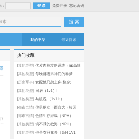
码：
免费注册
忘记密码
搜 索
我的书架
最近阅读
热门收藏
[其他类型]
优质肉棒攻略系统（np高辣
哥
文）
[其他类型]
每晚都进男神们的春梦
（NPH）
[历史军事]
女配她只想上床(快穿)
[其他类型]
同居（1v1）h
[其他类型]
与狐说 （1v1 h）
[都市言情]
你男朋友下面真大（校园
np 高h）
[都市言情]
色情生存游戏（NPH）
07
[其他类型]
填不满的欲海（NPH）
[其他类型]
他是衣冠禽兽（高H 1V1