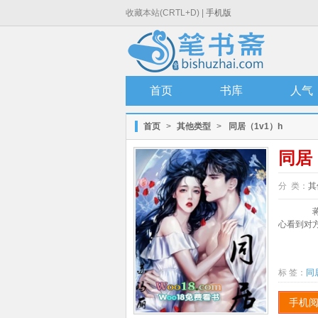
收藏本站(CRTL+D) |
手机版
首页
书库
人气
首页
>
其他类型
>
同居（1v1）h
同居
分 类：
其
蒋婉
心看到对方
标 签：
同
手机