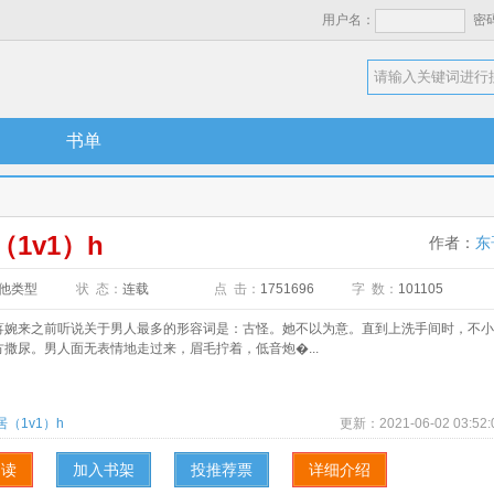
用户名：
密
书单
（1v1）h
作者：
东
他类型
状 态：
连载
点 击：
1751696
字 数：
101105
来之前听说关于男人最多的形容词是：古怪。她不以为意。直到上洗手间时，不小
撒尿。男人面无表情地走过来，眉毛拧着，低音炮�...
居（1v1）h
更新：
2021-06-02 03:52:
阅读
加入书架
投推荐票
详细介绍